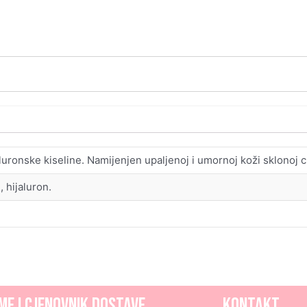
jaluronske kiseline. Namijenjen upaljenoj i umornoj koži sklonoj c
, hijaluron.
me i CJENOVNIK dostave
Kontakt