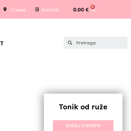
0.00
€
O nama
Korisnik
T
Tonik od ruže
DODAJ U KORPU