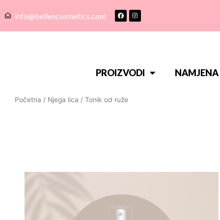
info@bellencosmetics.com
PROIZVODI
NAMJENA
Početna
/
Njega lica
/ Tonik od ruže