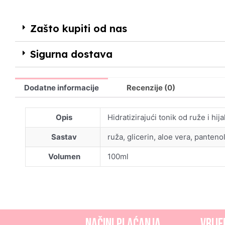
Zašto kupiti od nas
Sigurna dostava
Dodatne informacije
Recenzije (0)
Opis
Hidratizirajući tonik od ruže i hi
Sastav
ruža, glicerin, aloe vera, pantenol
Volumen
100ml
NAČINI PLAĆANJA
Vrije