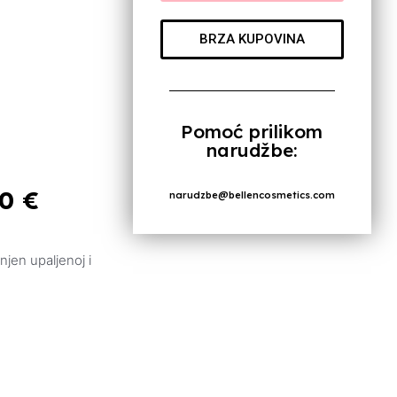
BRZA KUPOVINA
Pomoć prilikom
narudžbe:
00
€
narudzbe@bellencosmetics.com
enjen upaljenoj i