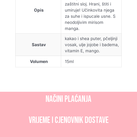
zaštitni sloj. Hrani, štiti i
Opis
umiruje! Učinkovita njega
za suhe i ispucale usne. S
neodoljivim mirisom
manga.
kakao i shea puter, pčeljinji
Sastav
vosak, ulje jojobe i badema,
vitamin E, mango.
Volumen
15ml
NAČINI PLAĆANJA
Vrijeme i CJENOVNIK dostave