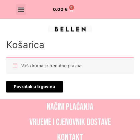
0.00
€
Košarica
Vaša korpa je trenutno prazna.
Povratak u trgovinu
NAČINI PLAĆANJA
Vrijeme i CJENOVNIK dostave
Kontakt